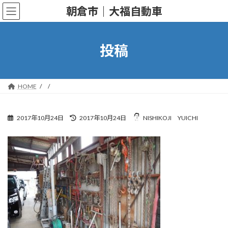
コ
ナ
朝倉市｜大福自動車
ン
ビ
テ
ゲ
ン
ー
ツ
シ
投稿
へ
ョ
ス
ン
キ
に
ッ
移
HOME
プ
動
最
2017年10月24日
2017年10月24日
NISHIKOJI YUICHI
終
更
新
日
時
: