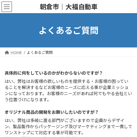
コ
ナ
朝倉市｜大福自動車
ン
ビ
テ
ゲ
ン
ー
ツ
シ
よくあるご質問
へ
ョ
ス
ン
キ
に
ッ
移
HOME
よくあるご質問
プ
動
具体的に何をしているのかがわからないのですが？
はい、弊社はお客様の欲しいものを提供する・お客様の困ってい
ることを解決するなどお客様のニーズに応える事が企業ミッショ
ンになっております。お客様のニーズがあれば何でもやる会社とい
う位置づけになります。
オリジナル商品の開発をお願いしたいのですが？
はい、弊社は多岐に渡る部門がございますので企画からデザイ
ン、製品製作からパッケージング及びマーケティングまで一貫して
ワンストップにて対応する事が可能です。