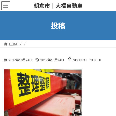
コ
ナ
朝倉市｜大福自動車
ン
ビ
テ
ゲ
ン
ー
ツ
シ
投稿
へ
ョ
ス
ン
キ
に
ッ
移
HOME
プ
動
最
2017年10月24日
2017年10月24日
NISHIKOJI YUICHI
終
更
新
日
時
: