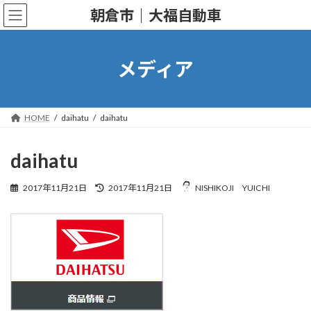
コ
ナ
朝倉市｜大福自動車
ン
ビ
テ
ゲ
ン
ー
ツ
シ
メディア
へ
ョ
ス
ン
キ
に
ッ
移
HOME
daihatu
daihatu
プ
動
daihatu
最
2017年11月21日
2017年11月21日
NISHIKOJI YUICHI
終
更
新
日
時
: