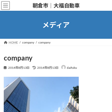
コ
ナ
朝倉市｜大福自動車
ン
ビ
テ
ゲ
ン
ー
ツ
シ
メディア
へ
ョ
ス
ン
キ
に
ッ
移
HOME
company
company
プ
動
company
最
2014年8月13日
2014年8月13日
daifuku
終
更
新
日
時
: