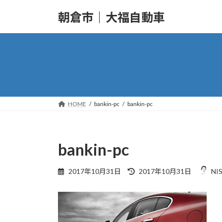
コ
ナ
朝倉市｜大福自動車
ン
ビ
テ
ゲ
ン
ー
ツ
シ
へ
ョ
ス
ン
キ
に
ッ
移
HOME
bankin-pc
bankin-pc
プ
動
bankin-pc
最
2017年10月31日
2017年10月31日
NI
終
更
新
日
時