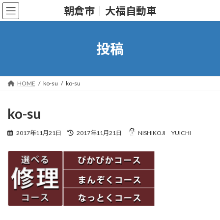
コ
ナ
朝倉市｜大福自動車
ン
ビ
テ
ゲ
ン
ー
ツ
シ
投稿
へ
ョ
ス
ン
キ
に
ッ
移
HOME
ko-su
ko-su
プ
動
ko-su
最
2017年11月21日
2017年11月21日
NISHIKOJI YUICHI
終
更
新
日
時
: